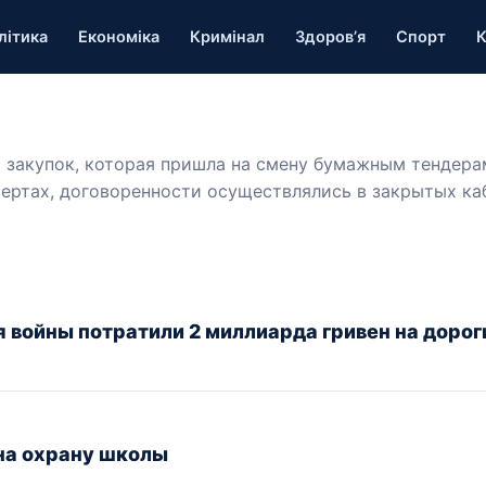
літика
Економіка
Кримінал
Здоров’я
Спорт
К
 закупок, которая пришла на смену бумажным тендера
ертах, договоренности осуществлялись в закрытых ка
 войны потратили 2 миллиарда гривен на дорог
 на охрану школы