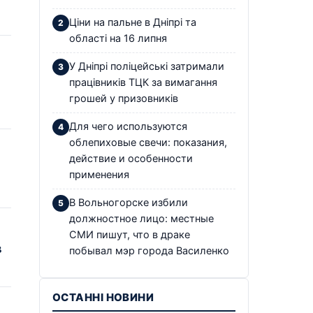
Ціни на пальне в Дніпрі та
області на 16 липня
У Дніпрі поліцейські затримали
працівників ТЦК за вимагання
грошей у призовників
Для чего используются
облепиховые свечи: показания,
действие и особенности
применения
В Вольногорске избили
должностное лицо: местные
СМИ пишут, что в драке
в
побывал мэр города Василенко
ОСТАННІ НОВИНИ