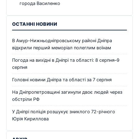
города Василенко
ОСТАННІ НОВИНИ
В Амур-Нижньодніпровському районі Дніпра
відкрили перший меморіал полеглим воїнам
Погода на вихідні в Дніпрі та області: 8 серпня–9
серпня
Головні новини Дніпра та області за 7 серпня
На Дніпропетровщині загинули двоє людей через
обстріли РФ
У Дніпрі поліція розшукує зниклого 72-річного
Юрія Кириллова