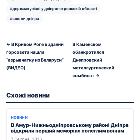
#держзакупівлі у дніпропетровській області
#школи дніпра
← В Кривом Роге в здании
В Каменском
горсовета нашли
обанкротился
“взрывчатку из Беларуси”
Днепровский
(ВИДЕО)
металлургический
комбинат →
Схожі новини
НОВИНИ
В Амур-Нижньодніпровському районі Дніпра
відкрили перший меморіал полеглим воїнам
7 Серпня, 2026