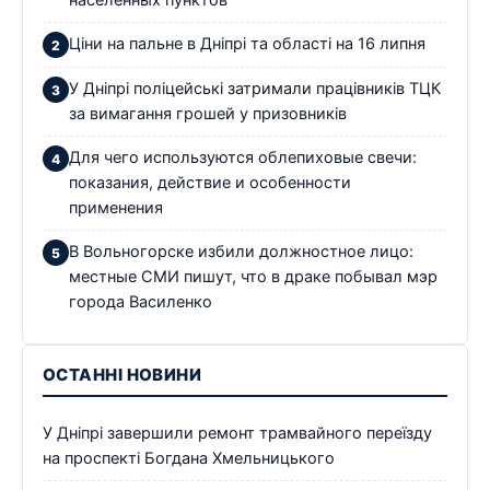
населенных пунктов
Ціни на пальне в Дніпрі та області на 16 липня
У Дніпрі поліцейські затримали працівників ТЦК
за вимагання грошей у призовників
Для чего используются облепиховые свечи:
показания, действие и особенности
применения
В Вольногорске избили должностное лицо:
местные СМИ пишут, что в драке побывал мэр
города Василенко
ОСТАННІ НОВИНИ
У Дніпрі завершили ремонт трамвайного переїзду
на проспекті Богдана Хмельницького