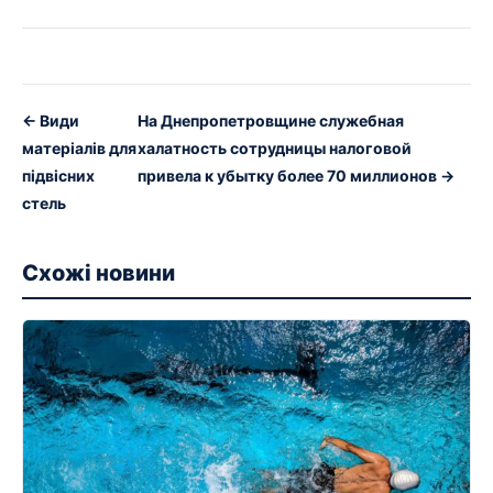
← Види
На Днепропетровщине служебная
матеріалів для
халатность сотрудницы налоговой
підвісних
привела к убытку более 70 миллионов →
стель
Схожі новини