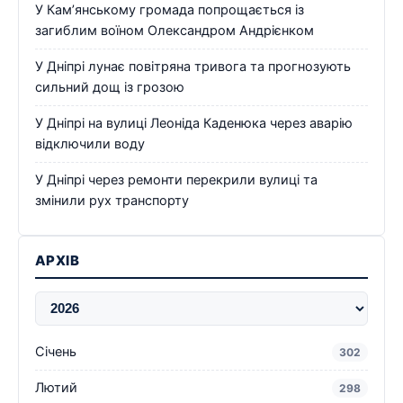
У Кам’янському громада попрощається із
загиблим воїном Олександром Андрієнком
У Дніпрі лунає повітряна тривога та прогнозують
сильний дощ із грозою
У Дніпрі на вулиці Леоніда Каденюка через аварію
відключили воду
У Дніпрі через ремонти перекрили вулиці та
змінили рух транспорту
АРХІВ
Січень
302
Лютий
298