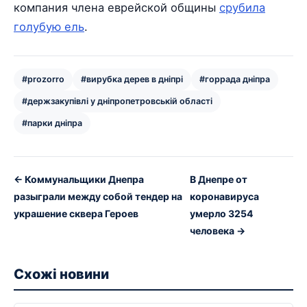
компания члена еврейской общины
срубила
голубую ель
.
#prozorro
#вирубка дерев в дніпрі
#горрада дніпра
#держзакупівлі у дніпропетровській області
#парки дніпра
← Коммунальщики Днепра
В Днепре от
разыграли между собой тендер на
коронавируса
украшение сквера Героев
умерло 3254
человека →
Схожі новини