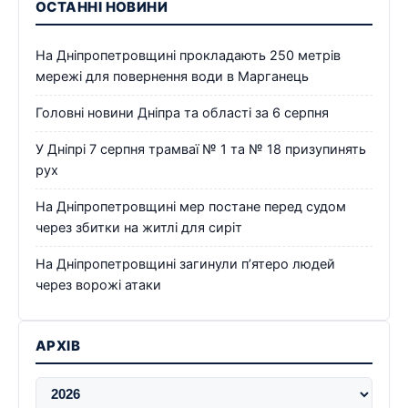
ОСТАННІ НОВИНИ
На Дніпропетровщині прокладають 250 метрів
мережі для повернення води в Марганець
Головні новини Дніпра та області за 6 серпня
У Дніпрі 7 серпня трамваї № 1 та № 18 призупинять
рух
На Дніпропетровщині мер постане перед судом
через збитки на житлі для сиріт
На Дніпропетровщині загинули п’ятеро людей
через ворожі атаки
АРХІВ