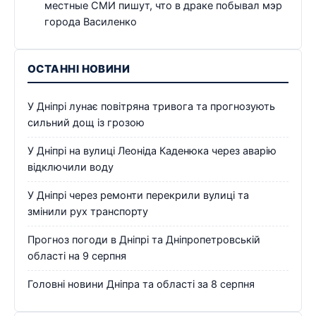
местные СМИ пишут, что в драке побывал мэр
города Василенко
ОСТАННІ НОВИНИ
У Дніпрі лунає повітряна тривога та прогнозують
сильний дощ із грозою
У Дніпрі на вулиці Леоніда Каденюка через аварію
відключили воду
У Дніпрі через ремонти перекрили вулиці та
змінили рух транспорту
Прогноз погоди в Дніпрі та Дніпропетровській
області на 9 серпня
Головні новини Дніпра та області за 8 серпня