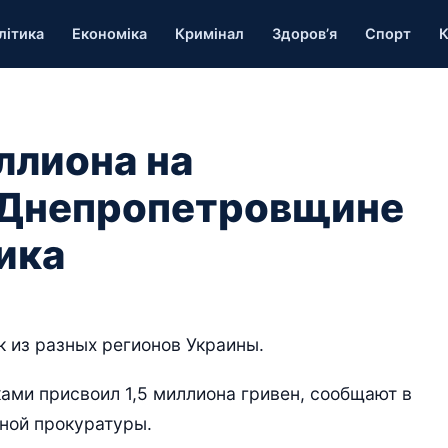
літика
Економіка
Кримінал
Здоров’я
Спорт
К
ллиона на
а Днепропетровщине
ика
к из разных регионов Украины.
ми присвоил 1,5 миллиона гривен, сообщают в
ной прокуратуры.