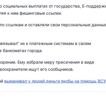
о социальных выплатах от государства, Е-поддерж
ляя к ним фишинговые ссылки.
по ссылкам и оставляли свои персональные данны
ивязывал” их к платежным системам в своем
в банкоматах города.
зрении. Ему избрали меру пресечения в виде
воохранители ищут его сообщников.
ый
выманивал у людей деньги якобы на помощь ВСУ