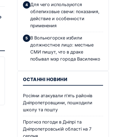
Для чего используются
облепиховые свечи: показания,
ю
действие и особенности
применения
В Вольногорске избили
должностное лицо: местные
СМИ пишут, что в драке
побывал мэр города Василенко
ОСТАННІ НОВИНИ
Росіяни атакували п’ять районів
Дніпропетровщини, пошкодили
школу та пошту
Прогноз погоди в Дніпрі та
Дніпропетровській області на 7
серпня