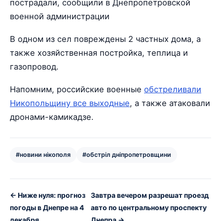
пострадали, сообщили в Днепропетровской
военной администрации
В одном из сел повреждены 2 частных дома, а
также хозяйственная постройка, теплица и
газопровод.
Напомним, российские военные
обстреливали
Никопольщину все выходные
, а также атаковали
дронами-камикадзе.
#новини нікополя
#обстріл дніпропетровщини
← Ниже нуля: прогноз
Завтра вечером разрешат проезд
погоды в Днепре на 4
авто по центральному проспекту
декабря
Днепра →