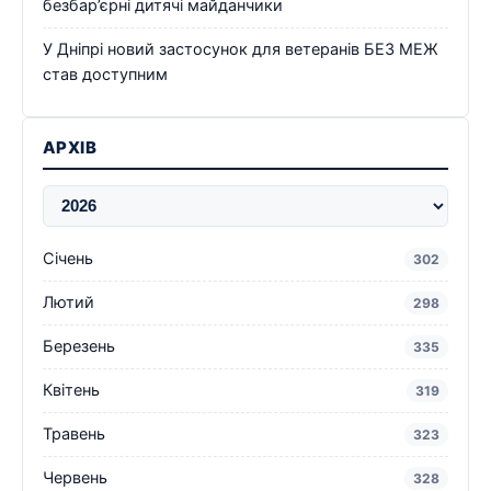
безбар’єрні дитячі майданчики
У Дніпрі новий застосунок для ветеранів БЕЗ МЕЖ
став доступним
АРХІВ
Січень
302
Лютий
298
Березень
335
Квітень
319
Травень
323
Червень
328