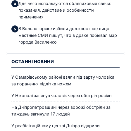
Для чего используются облепиховые свечи:
показания, действие и особенности
применения
В Вольногорске избили должностное лицо:
местные СМИ пишут, что в драке побывал мэр
города Василенко
ОСТАННІ НОВИНИ
У Самарівському районі взяли під варту чоловіка
за поранення підлітка ножем
У Нікополі загинув чоловік через обстріл росіян
На Дніпропетровщині через ворожі обстріли за
тиждень загинули 17 людей
У реабілітаційному центрі Дніпра відкрили