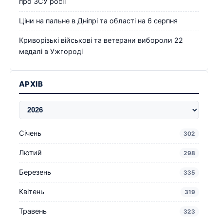
про ЗСУ росії
Ціни на пальне в Дніпрі та області на 6 серпня
Криворізькі військові та ветерани вибороли 22
медалі в Ужгороді
АРХІВ
Січень
302
Лютий
298
Березень
335
Квітень
319
Травень
323