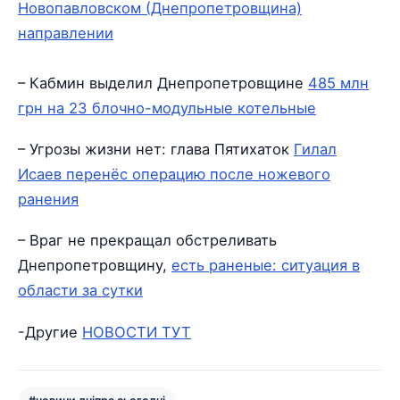
Новопавловском (Днепропетровщина)
направлении
– Кабмин выделил Днепропетровщине
485 млн
грн на 23 блочно-модульные котельные
– Угрозы жизни нет: глава Пятихаток
Гилал
Исаев перенёс операцию после ножевого
ранения
– Враг не прекращал обстреливать
Днепропетровщину,
есть раненые: ситуация в
области за сутки
-Другие
НОВОСТИ ТУТ