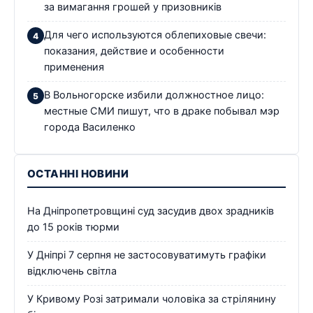
за вимагання грошей у призовників
Для чего используются облепиховые свечи:
показания, действие и особенности
применения
В Вольногорске избили должностное лицо:
местные СМИ пишут, что в драке побывал мэр
города Василенко
ОСТАННІ НОВИНИ
На Дніпропетровщині суд засудив двох зрадників
до 15 років тюрми
У Дніпрі 7 серпня не застосовуватимуть графіки
відключень світла
У Кривому Розі затримали чоловіка за стрілянину