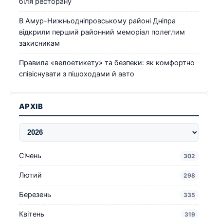
біля ресторану
В Амур-Нижньодніпровському районі Дніпра
відкрили перший районний меморіал полеглим
захисникам
Правила «велоетикету» та безпеки: як комфортно
співіснувати з пішоходами й авто
АРХІВ
Січень
302
Лютий
298
Березень
335
Квітень
319