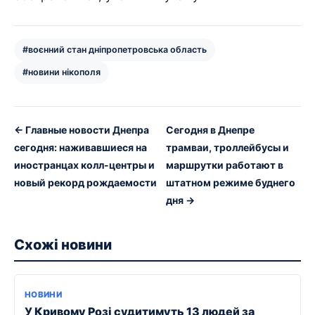
#воєнний стан дніпропетровська область
#новини нікополя
← Главные новости Днепра
Сегодня в Днепре
сегодня: наживавшиеся на
трамваи, троллейбусы и
иностранцах колл-центры и
маршрутки работают в
новый рекорд рождаемости
штатном режиме буднего
дня →
Схожі новини
НОВИНИ
У Кривому Розі судитимуть 13 людей за