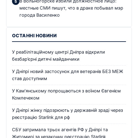
В Вольногорске избили должностное лицо:
местные СМИ пишут, что в драке побывал мэр
города Василенко
ОСТАННІ НОВИНИ
У реабілітаційному центрі Дніпра відкрили
безбар’єрні дитячі майданчики
У Дніпрі новий застосунок для ветеранів БЕЗ МЕЖ
став доступним
У Кам’янському попрощаються з воїном Євгенієм
Комлечеком
У Дніпрі жінку підозрюють у державній зраді через
реєстрацію Starlink для рф
СБУ затримала трьох агентів РФ у Дніпрі та
Житомирі за незаконну реєстрацію Starlink