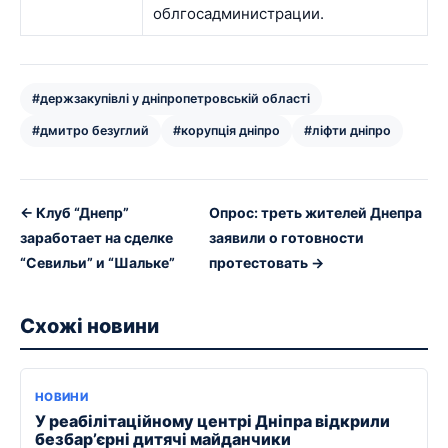
облгосадминистрации.
#держзакупівлі у дніпропетровській області
#дмитро безуглий
#корупція дніпро
#ліфти дніпро
← Клуб “Днепр”
Опрос: треть жителей Днепра
заработает на сделке
заявили о готовности
“Севильи” и “Шальке”
протестовать →
Схожі новини
НОВИНИ
У реабілітаційному центрі Дніпра відкрили
безбар’єрні дитячі майданчики