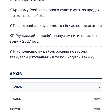
У Кривому Розі військового судитимуть за продаж
автомата та набоїв
У Павлограді загинув чоловік під час ворожої атаки
КП “Аульський водовід” планує змінити тарифи на
воду у 2027 році
У Нікопольському районі росіяни повторно
атакували рятувальників та пошкодили техніку
АРХІВ
Січень
302
Лютий
298