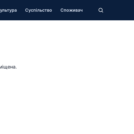
ультура
Суспільство
Споживач
міщена.