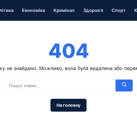
літика
Економіка
Кримінал
Здоров’я
Спорт
К
404
ку не знайдено. Можливо, вона була видалена або пере
На головну