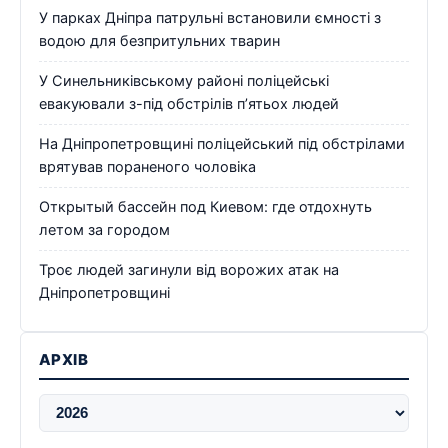
У парках Дніпра патрульні встановили ємності з
водою для безпритульних тварин
У Синельниківському районі поліцейські
евакуювали з-під обстрілів п’ятьох людей
На Дніпропетровщині поліцейський під обстрілами
врятував пораненого чоловіка
Открытый бассейн под Киевом: где отдохнуть
летом за городом
Троє людей загинули від ворожих атак на
Дніпропетровщині
АРХІВ