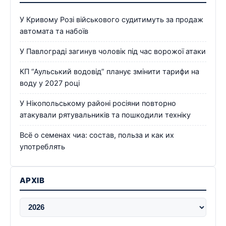
У Кривому Розі військового судитимуть за продаж
автомата та набоїв
У Павлограді загинув чоловік під час ворожої атаки
КП “Аульський водовід” планує змінити тарифи на
воду у 2027 році
У Нікопольському районі росіяни повторно
атакували рятувальників та пошкодили техніку
Всё о семенах чиа: состав, польза и как их
употреблять
АРХІВ