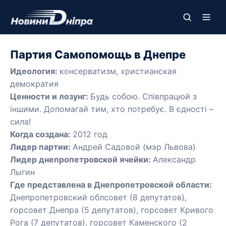
Партия Самопомощь в Днепре
Идеология:
консерватизм, христианская
демократия
Ценности и лозунг:
Будь собою. Співпрацюй з
іншими. Допомагай тим, хто потребує. В єдності –
сила!
Когда создана:
2012 год
Лидер партии:
Андрей Садовой (мэр Львова)
Лидер днепропетровской ячейки:
Александр
Лыгин
Где представлена в Днепропетровской области:
Днепропетровский облсовет (8 депутатов),
горсовет Днепра (5 депутатов), горсовет Кривого
Рога (7 депутатов), горсовет Каменского (2