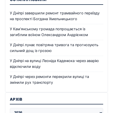
У Дніпрі завершили ремонт трамвайного переїзду
на проспекті Богдана Хмельницького
У Кам’янському громада попрощається із
загиблим воїном Олександром Андрієнком
У Дніпрі лунає повітряна тривога та прогнозують
сильний дощ із грозою
У Дніпрі на вулиці Леоніда Каденюка через аварію
відключили воду
У Дніпрі через ремонти перекрили вулиці та
змінили рух транспорту
АРХІВ