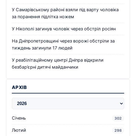
У Самарівському районі взяли під варту чоловіка
за поранення підлітка ножем
У Нікополі загинув чоловік через обстріл росіян
На Дніпропетровщині через ворожі обстріли за
тиждень загинули 17 людей
У реабілітаційному центрі Дніпра відкрили
безбар’єрні дитячі майданчики
АРХІВ
Січень
302
Лютий
298