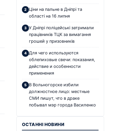
Ціни на пальне в Дніпрі та
області на 16 липня
У Дніпрі поліцейські затримали
працівників ТЦК за вимагання
грошей у призовників
Для чего используются
облепиховые свечи: показания,
действие и особенности
применения
В Вольногорске избили
должностное лицо: местные
СМИ пишут, что в драке
побывал мэр города Василенко
ОСТАННІ НОВИНИ