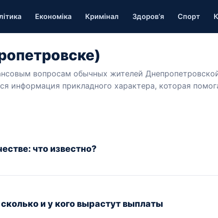
літика
Економіка
Кримінал
Здоров’я
Спорт
К
пропетровске)
ансовым вопросам обычных жителей Днепропетровской
вся информация прикладного характера, которая помог
честве: что известно?
 сколько и у кого вырастут выплаты