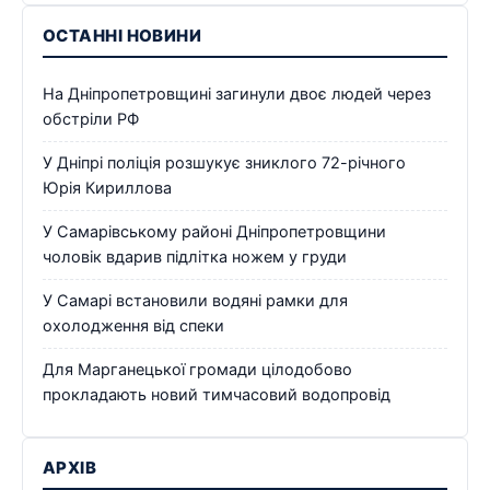
ОСТАННІ НОВИНИ
На Дніпропетровщині загинули двоє людей через
обстріли РФ
У Дніпрі поліція розшукує зниклого 72-річного
Юрія Кириллова
У Самарівському районі Дніпропетровщини
чоловік вдарив підлітка ножем у груди
У Самарі встановили водяні рамки для
охолодження від спеки
Для Марганецької громади цілодобово
прокладають новий тимчасовий водопровід
АРХІВ