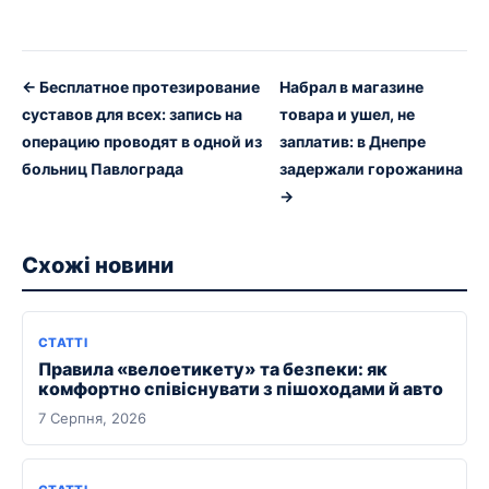
← Бесплатное протезирование
Набрал в магазине
суставов для всех: запись на
товара и ушел, не
операцию проводят в одной из
заплатив: в Днепре
больниц Павлограда
задержали горожанина
→
Схожі новини
СТАТТІ
Правила «велоетикету» та безпеки: як
комфортно співіснувати з пішоходами й авто
7 Серпня, 2026