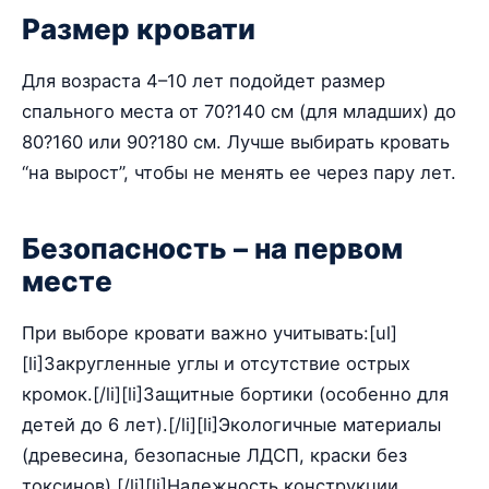
Размер кровати
Для возраста 4–10 лет подойдет размер
спального места от 70?140 см (для младших) до
80?160 или 90?180 см. Лучше выбирать кровать
“на вырост”, чтобы не менять ее через пару лет.
Безопасность – на первом
месте
При выборе кровати важно учитывать:[ul]
[li]Закругленные углы и отсутствие острых
кромок.[/li][li]Защитные бортики (особенно для
детей до 6 лет).[/li][li]Экологичные материалы
(древесина, безопасные ЛДСП, краски без
токсинов).[/li][li]Надежность конструкции,