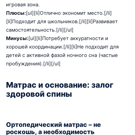
игровая зона.
Плюсы:
[ul][li]Отлично экономит место.[/li]
[li]Подходит для школьников.[/li][li]Развивает
самостоятельность.[/li][/ul]
Минусы:
[ul][li]Потребует аккуратности и
хорошей координации.[/li][li]Не подходит для
детей с активной фазой ночного сна (частые
пробуждения).[/li][/ul]
Матрас и основание: залог
здоровой спины
Ортопедический матрас – не
роскошь, а необходимость