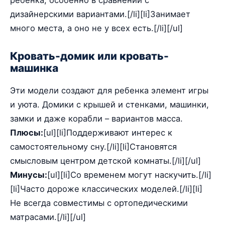
ребенка, особенно в сравнении с
дизайнерскими вариантами.[/li][li]Занимает
много места, а оно не у всех есть.[/li][/ul]
Кровать-домик или кровать-
машинка
Эти модели создают для ребенка элемент игры
и уюта. Домики с крышей и стенками, машинки,
замки и даже корабли – вариантов масса.
Плюсы:
[ul][li]Поддерживают интерес к
самостоятельному сну.[/li][li]Становятся
смысловым центром детской комнаты.[/li][/ul]
Минусы:
[ul][li]Со временем могут наскучить.[/li]
[li]Часто дороже классических моделей.[/li][li]
Не всегда совместимы с ортопедическими
матрасами.[/li][/ul]