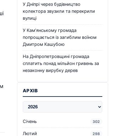
У Дніпрі через будівництво
колектора звузили та перекрили
ші
вулиці
У Кам’янському громада
попрощається із загиблим воїном
Дмитром Кашубою
На Дніпропетровщині громада
сплатить понад мільйон гривень за
незаконну вирубку дерев
ам
АРХІВ
Січень
302
Лютий
298