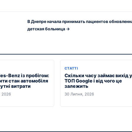
В Днепре начала принимать пациентов обновленн
детская больница →
СТАТТІ
es-Benz із пробігом:
Скільки часу займає вихід 
ити стан автомобіля
ТОП Google і від чого це
утні витрати
залежить
, 2026
30 Липня, 2026