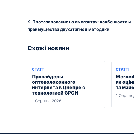
← Протезирование на имплантах: особенности и
преимущества двухэтапной методики
Схожі новини
СТАТТІ
СТАТТІ
Провайдеры
Merced
оптоволоконного
як оцін
интернета в Днепре с
та майб
технологией GPON
1 Серпня
1 Серпня, 2026