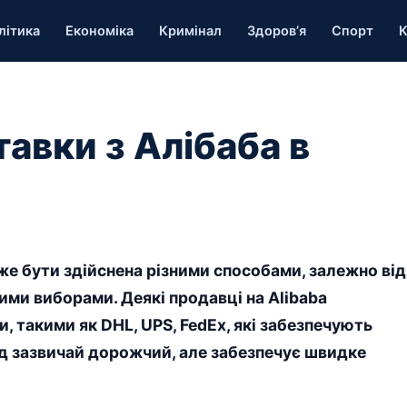
літика
Економіка
Кримінал
Здоров’я
Спорт
К
авки з Алібаба в
оже бути здійснена різними способами, залежно від
ими виборами. Деякі продавці на Alibaba
 такими як DHL, UPS, FedEx, які забезпечують
д зазвичай дорожчий, але забезпечує швидке