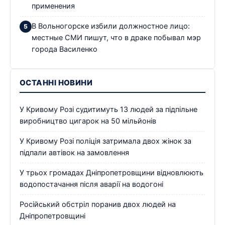
применения
В Вольногорске избили должностное лицо:
местные СМИ пишут, что в драке побывал мэр
города Василенко
ОСТАННІ НОВИНИ
У Кривому Розі судитимуть 13 людей за підпільне
виробництво цигарок на 50 мільйонів
У Кривому Розі поліція затримала двох жінок за
підпали автівок на замовлення
У трьох громадах Дніпропетровщини відновлюють
водопостачання після аварії на водогоні
Російський обстріл поранив двох людей на
Дніпропетровщині