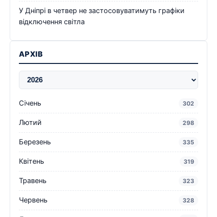
У Дніпрі в четвер не застосовуватимуть графіки
відключення світла
АРХІВ
Січень
302
Лютий
298
Березень
335
Квітень
319
Травень
323
Червень
328