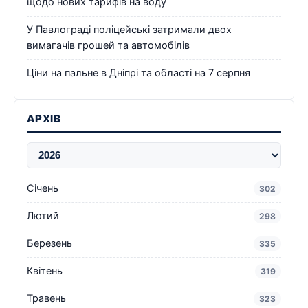
щодо нових тарифів на воду
У Павлограді поліцейські затримали двох
вимагачів грошей та автомобілів
Ціни на пальне в Дніпрі та області на 7 серпня
АРХІВ
Січень
302
Лютий
298
Березень
335
Квітень
319
Травень
323