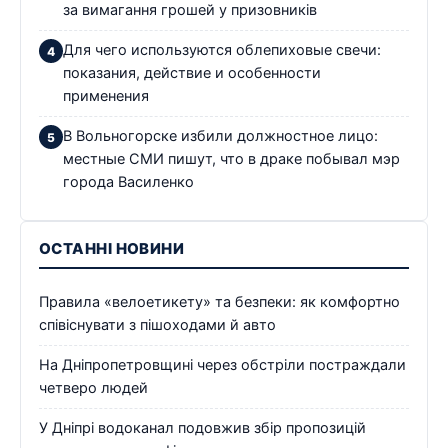
за вимагання грошей у призовників
Для чего используются облепиховые свечи:
показания, действие и особенности
применения
В Вольногорске избили должностное лицо:
местные СМИ пишут, что в драке побывал мэр
города Василенко
ОСТАННІ НОВИНИ
Правила «велоетикету» та безпеки: як комфортно
співіснувати з пішоходами й авто
На Дніпропетровщині через обстріли постраждали
четверо людей
У Дніпрі водоканал подовжив збір пропозицій