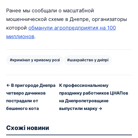
Ранее мы сообщали о масштабной
мошеннической схеме в Днепре, организаторы
которой
обманули агропредприятия на 100
миллионов
.
#кримінал у кривому розі
#шахрайство у дніпрі
← В пригороде Днепра
К профессиональному
четверо дачников
празднику работников ЦНАПов
пострадали от
на Днепропетровщине
бешеного кота
выпустили марку →
Схожі новини