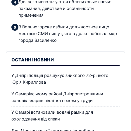
Для чего используются облепиховые свечи:
показания, действие и особенности
применения
В Вольногорске избили должностное лицо:
местные СМИ пишут, что в драке побывал мэр
города Василенко
ОСТАННІ НОВИНИ
У Дніпрі поліція розшукує зниклого 72-річного
Юрія Кириллова
У Самарівському районі Дніпропетровщини
чоловік вдарив підлітка ножем у груди
У Самарі встановили водяні рамки для
охолодження від спеки
Для Марганецької громади цілодобово