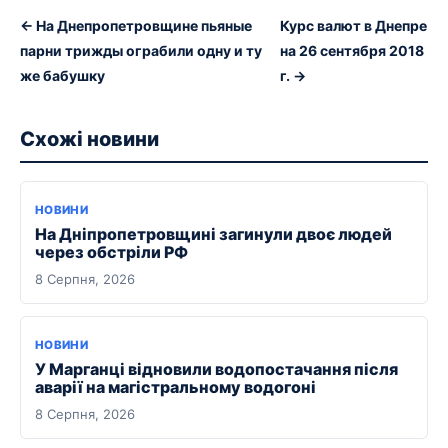
← На Днепропетровщине пьяные
Курс валют в Днепре
парни трижды ограбили одну и ту
на 26 сентября 2018
же бабушку
г. →
Схожі новини
НОВИНИ
На Дніпропетровщині загинули двоє людей
через обстріли РФ
8 Серпня, 2026
НОВИНИ
У Марганці відновили водопостачання після
аварії на магістральному водогоні
8 Серпня, 2026