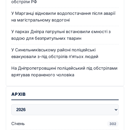
обстріли РФ
У Марганці відновили водопостачання після аварії
на магістральному водогоні
У парках Дніпра патрульні встановили ємності з
водою для безпритульних тварин
У Синельниківському районі поліцейські
евакуювали з-під обстрілів п’ятьох людей
На Дніпропетровщині поліцейський під обстрілами
врятував пораненого чоловіка
АРХІВ
Січень
302