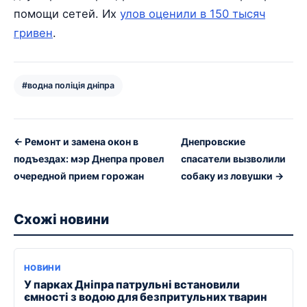
помощи сетей. Их
улов оценили в 150 тысяч
гривен
.
#водна поліція дніпра
← Ремонт и замена окон в
Днепровские
подъездах: мэр Днепра провел
спасатели вызволили
очередной прием горожан
собаку из ловушки →
Схожі новини
НОВИНИ
У парках Дніпра патрульні встановили
ємності з водою для безпритульних тварин