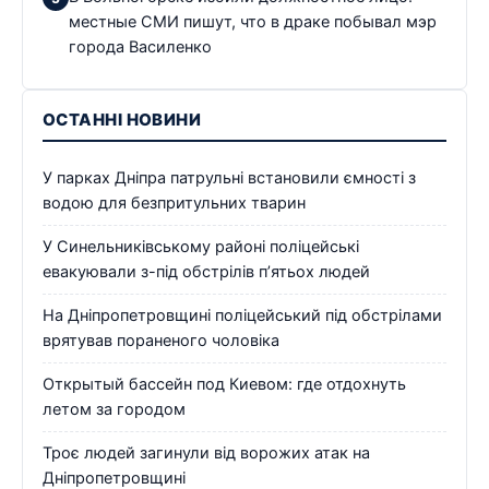
местные СМИ пишут, что в драке побывал мэр
города Василенко
ОСТАННІ НОВИНИ
У парках Дніпра патрульні встановили ємності з
водою для безпритульних тварин
У Синельниківському районі поліцейські
евакуювали з-під обстрілів п’ятьох людей
На Дніпропетровщині поліцейський під обстрілами
врятував пораненого чоловіка
Открытый бассейн под Киевом: где отдохнуть
летом за городом
Троє людей загинули від ворожих атак на
Дніпропетровщині