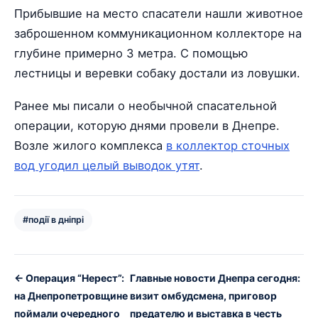
Прибывшие на место спасатели нашли животное
заброшенном коммуникационном коллекторе на
глубине примерно 3 метра. С помощью
лестницы и веревки собаку достали из ловушки.
Ранее мы писали о необычной спасательной
операции, которую днями провели в Днепре.
Возле жилого комплекса
в коллектор сточных
вод угодил целый выводок утят
.
#події в дніпрі
← Операция “Нерест”:
Главные новости Днепра сегодня:
на Днепропетровщине
визит омбудсмена, приговор
поймали очередного
предателю и выставка в честь