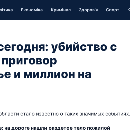
літика
Економіка
Кримінал
Здоров’я
Спорт
К
сегодня: убийство с
 приговор
е и миллион на
 области стало известно о таких значимых событиях
: на дороге нашли раздетое тело пожилой