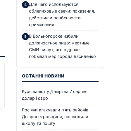
Для чего используются
облепиховые свечи: показания,
действие и особенности
применения
В Вольногорске избили
должностное лицо: местные
СМИ пишут, что в драке
побывал мэр города Василенко
ОСТАННІ НОВИНИ
Курс валют у Дніпрі на 7 серпня:
долар і євро
Росіяни атакували п’ять районів
Дніпропетровщини, пошкодили
школу та пошту