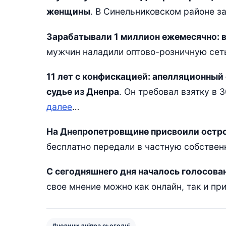
женщины
. В Синельниковском районе з
Зарабатывали 1 миллион ежемесячно: 
мужчин наладили оптово-розничную сет
11 лет с конфискацией: апелляционный
судье из Днепра
. Он требовал взятку в 
далее
…
На Днепропетровщине присвоили остро
бесплатно передали в частную собствен
С сегодняшнего дня началось голосова
свое мнение можно как онлайн, так и п
#новини дніпра сьогодні