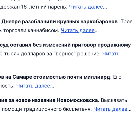
адержан 16-летний парень.
Читать далее
…
в Днепре разоблачили крупных наркобаронов
. Тро
ь торговли каннабисом.
Читать далее
…
 суд оставил без изменений приговор продажному
30 тысяч долларов за “верное” решение.
Читать
в на Самаре стоимостью почти миллиард
. Его
ность.
Читать далее
…
ние за новое название Новомосковска
. Высказать
ри помощи традиционного бюллетеня.
Читать далее
…