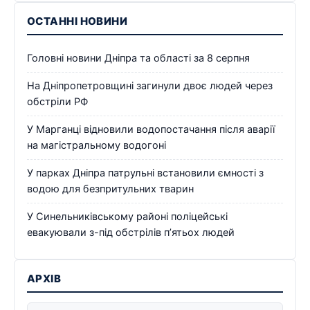
ОСТАННІ НОВИНИ
Головні новини Дніпра та області за 8 серпня
На Дніпропетровщині загинули двоє людей через
обстріли РФ
У Марганці відновили водопостачання після аварії
на магістральному водогоні
У парках Дніпра патрульні встановили ємності з
водою для безпритульних тварин
У Синельниківському районі поліцейські
евакуювали з-під обстрілів п’ятьох людей
АРХІВ