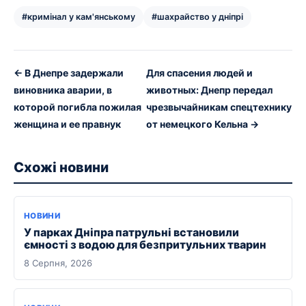
#кримінал у кам'янському
#шахрайство у дніпрі
← В Днепре задержали
Для спасения людей и
виновника аварии, в
животных: Днепр передал
которой погибла пожилая
чрезвычайникам спецтехнику
женщина и ее правнук
от немецкого Кельна →
Схожі новини
НОВИНИ
У парках Дніпра патрульні встановили
ємності з водою для безпритульних тварин
8 Серпня, 2026