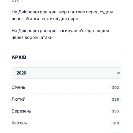
рух
На Дніпропетровщині мер постане перед судом
через збитки на житлі для сиріт
На Дніпропетровщині загинули п’ятеро людей
через ворожі атаки
АРХІВ
Січень
302
Лютий
298
Березень
335
Квітень
319