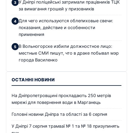
У Дніпрі поліцейські затримали працівників ТЦК
за вимагання грошей у призовників
Для чего используются облепиховые свечи:
показания, действие и особенности
применения
В Вольногорске избили должностное лицо:
местные СМИ пишут, что в драке побывал мэр
города Василенко
ОСТАННІ НОВИНИ
На Дніпропетровщині прокладають 250 метрів
мережі для повернення води в Марганець
Головні новини Дніпра та області за 6 серпня
У Дніпрі 7 серпня трамваї № 1 та № 18 призупинять