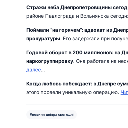
Стражи неба Днепропетровщины сегодн
районе Павлограда и Вольнянска сегодн
Поймали “на горячем”: адвокат из Днеп
прокуратуры
. Его задержали при получ
Годовой оборот в 200 миллионов: на 
наркогруппировку
. Она работала на не
далее
…
Когда любовь побеждает: в Днепре суме
этого провели уникальную операцию.
Чи
#новини дніпра сьогодні