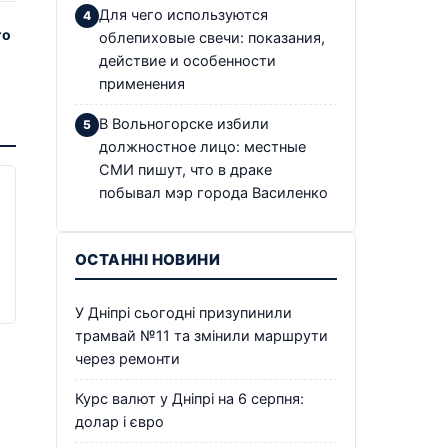
Для чего используются
го
облепиховые свечи: показания,
действие и особенности
применения
В Вольногорске избили
должностное лицо: местные
СМИ пишут, что в драке
побывал мэр города Василенко
ОСТАННІ НОВИНИ
У Дніпрі сьогодні призупинили
трамвай №11 та змінили маршрути
через ремонти
Курс валют у Дніпрі на 6 серпня:
долар і євро