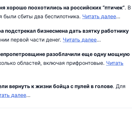
я хорошо поохотились на российских “птичек”
. В
я были сбиты два беспилотника.
Читать далее
…
ра подстрекал бизнесмена дать взятку работнику
ении первой части денег.
Читать далее
…
Днепропетровщине разоблачили еще одну мощную
сколько областей, включая прифронтовые.
Читать
ли вернуть к жизни бойца с пулей в голове
. Для
тать далее
…