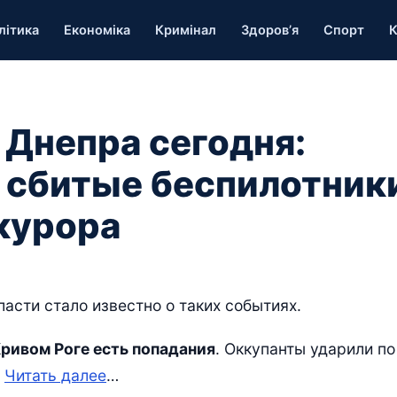
літика
Економіка
Кримінал
Здоров’я
Спорт
К
 Днепра сегодня:
 сбитые беспилотник
окурора
ласти стало известно о таких событиях.
Кривом Роге есть попадания
. Оккупанты ударили по
.
Читать далее
…