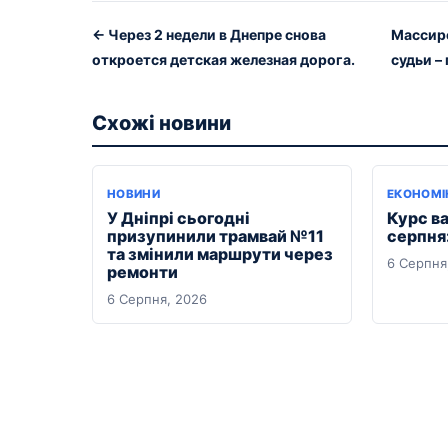
← Через 2 недели в Днепре снова
Массиро
откроется детская железная дорога.
судьи –
Схожі новини
НОВИНИ
ЕКОНОМІ
У Дніпрі сьогодні
Курс ва
призупинили трамвай №11
серпня:
та змінили маршрути через
6 Серпня
ремонти
6 Серпня, 2026