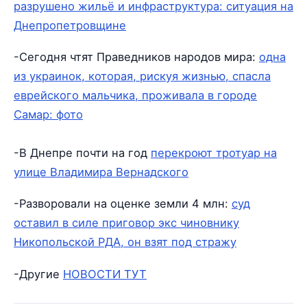
разрушено жильё и инфраструктура: ситуация на
Днепропетровщине
-Сегодня чтят Праведников народов мира:
одна
из украинок, которая, рискуя жизнью, спасла
еврейского мальчика, проживала в городе
Самар: фото
-В Днепре почти на год
перекроют тротуар на
улице Владимира Вернадского
-Разворовали на оценке земли 4 млн:
суд
оставил в силе приговор экс чиновнику
Никопольской РДА, он взят под стражу
-Другие
НОВОСТИ ТУТ