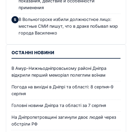
показания, действие и особенности
применения
В Вольногорске избили должностное лицо:
местные СМИ пишут, что в драке побывал мэр
города Василенко
ОСТАННІ НОВИНИ
В Амур-Нижньодніпровському районі Дніпра
відкрили перший меморіал полеглим воїнам
Погода на вихідні в Дніпрі та області: 8 серпня–9
серпня
Головні новини Дніпра та області за 7 серпня
На Дніпропетровщині загинули двоє людей через
обстріли РФ