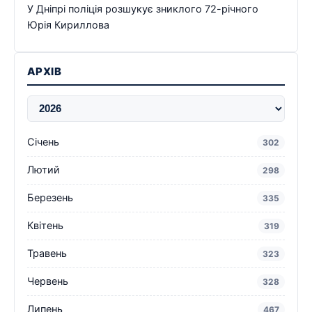
У Дніпрі поліція розшукує зниклого 72-річного
Юрія Кириллова
АРХІВ
Січень
302
Лютий
298
Березень
335
Квітень
319
Травень
323
Червень
328
Липень
467