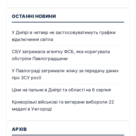
ОСТАННІ НОВИНИ
У Дніпрі в четвер не застосовуватимуть графіки
відключення світла
СБУ затримала агентку ФСБ, яка коригувала
обстріли Павлоградщини
У Павлограді затримали жінку за передачу даних
про ЗСУ росії
Ціни на пальне в Дніпрі та області на 6 серпня
Криворізькі військові та ветерани вибороли 22
медалі в Ужгороді
АРХІВ