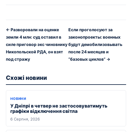
← Разворовали на оценке
Если проголосуют за
земли 4 млн: суд оставил в
законопроекты: военных
силе приговор экс чиновнику
будут демобилизовывать
Никопольской РДА, он взят
после 24 месяцев и
под стражу
“базовых циклов” →
Схожі новини
НОВИНИ
У Дніпрі в четвер не застосовуватимуть
графіки відключення світла
6 Серпня, 2026