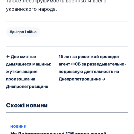
также несокрушимость военных и всего
украинского народа.
#дніпро і війна
← Две смятые
15 лет за решеткой проведет
дымящиеся машины:
агент ФСБ за разведывательно-
жуткая авария
подрывную деятельность на
произошла на
Днепропетровщине →
Днепропетровщине
Схожі новини
НОВИНИ
На Дніпропетровщині 126 тисяч людей