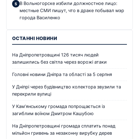
В Вольногорске избили должностное лицо:
местные СМИ пишут, что в драке побывал мэр
города Василенко
ОСТАННІ НОВИНИ
На Дніпропетровщині 126 тисяч людей
залишились без світла через ворожі атаки
Головні новини Дніпра та області за 5 серпня
У Дніпрі через будівництво колектора звузили та
перекрили вулиці
У Кам’янському громада попрощається із
загиблим воїном Дмитром Кашубою
На Дніпропетровщині громада сплатить понад
мільйон гривень за незаконну вирубку дерев