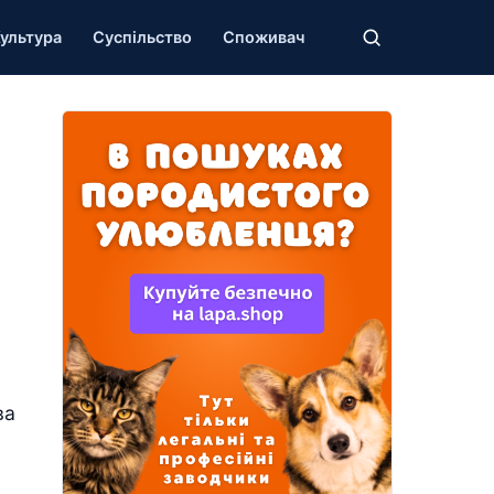
ультура
Суспільство
Споживач
ва