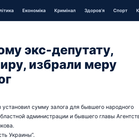
літика
Економіка
Кримінал
Здоров’я
Спорт
К
му экс-депутату,
иру, избрали меру
ог
 установил сумму залога для бывшего народного
областной администрации и бывшего главы Агентст
кова.
ть Украины”.