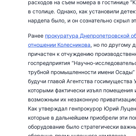
расходов на съем номера в гостинице “К
в столице. Однако, как установили дете
нардепа было, и он сознательно скрыл эт
Ранее
прокуратура Днепропетровской об
отношении Колесникова
, но по другому 
причастен к отчуждению производственн
госпредприятия “Научно-исследовательс
трубной промышленности имени Осады” в
будучи главой Агентства госимущества 
которыми фактически изъял помещения и
возможным их незаконную приватизацию,
Как утверждал генпрокурор Юрий Луценк
которые в дальнейшем приобрели эти по
оборудование было стратегически важн
оборонно-промышленного комплекса.