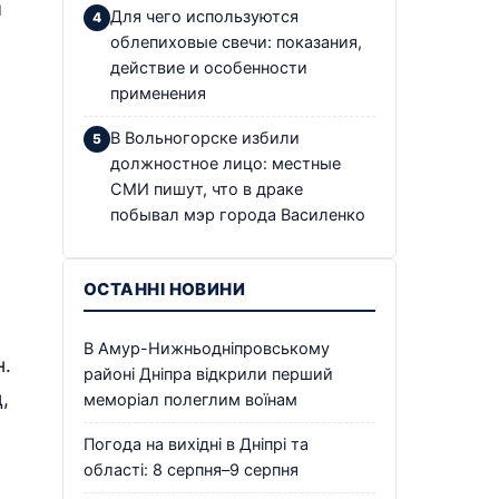
я
Для чего используются
облепиховые свечи: показания,
действие и особенности
применения
В Вольногорске избили
должностное лицо: местные
СМИ пишут, что в драке
побывал мэр города Василенко
ОСТАННІ НОВИНИ
В Амур-Нижньодніпровському
н.
районі Дніпра відкрили перший
,
меморіал полеглим воїнам
Погода на вихідні в Дніпрі та
області: 8 серпня–9 серпня