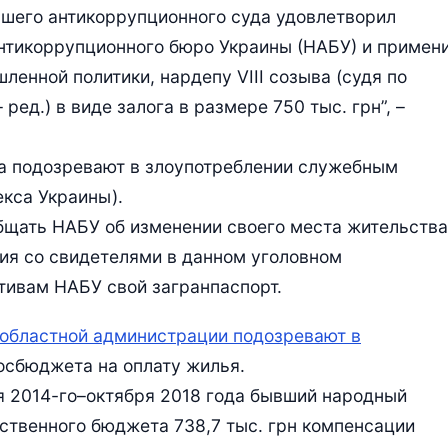
сшего антикоррупционного суда удовлетворил
нтикоррупционного бюро Украины (НАБУ) и примен
енной политики, нардепу VIII созыва (судя по
ред.) в виде залога в размере 750 тыс. грн”, –
ва подозревают в злоупотреблении служебным
екса Украины).
общать НАБУ об изменении своего места жительства
ия со свидетелями в данном уголовном
ктивам НАБУ свой загранпаспорт.
 областной администрации подозревают в
осбюджета на оплату жилья.
я 2014-го–октября 2018 года бывший народный
рственного бюджета 738,7 тыс. грн компенсации