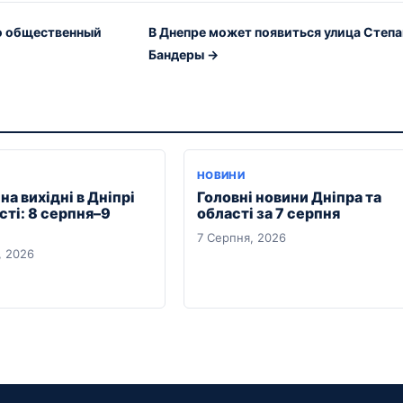
о общественный
В Днепре может появиться улица Степа
Бандеры →
Я
НОВИНИ
на вихідні в Дніпрі
Головні новини Дніпра та
сті: 8 серпня–9
області за 7 серпня
7 Серпня, 2026
, 2026