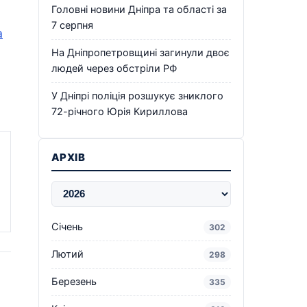
Головні новини Дніпра та області за
7 серпня
а
На Дніпропетровщині загинули двоє
людей через обстріли РФ
У Дніпрі поліція розшукує зниклого
72-річного Юрія Кириллова
АРХІВ
Січень
302
Лютий
298
Березень
335