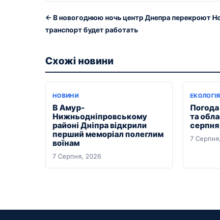
← В новогоднюю ночь центр Днепра перекроют Н
транспорт будет работать
Схожі новини
НОВИНИ
ЕКОЛОГІ
В Амур-
Погода 
Нижньодніпровському
та обла
районі Дніпра відкрили
серпня
перший меморіал полеглим
7 Серпня
воїнам
7 Серпня, 2026