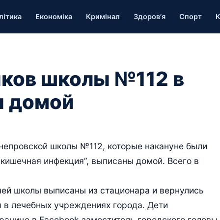
літика
Економіка
Кримінал
Здоров’я
Спорт
К
ков школы №112 в
и домой
непровской школы №112, которые накануне были
 кишечная инфекция”, выписаны домой. Всего в
дней школы выписаны из стационара и вернулись
я в лечебных учреждениях города. Дети
ранице в Facebook заместитель городского головы,