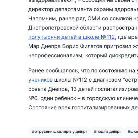
директор департамента охраны здоровь
Напомним, ранее ряд СМИ со ссылкой н
Днепропетровской области распростра
полутысячи детей в школе №112
, где вр
Мэр Днепра Борис Филатов пригрозил ж
непрофессионализм, который дискредити
Ранее сообщалось, что по состоянию на 
учеников
школы №112 с диагнозом “остр
совета Днепра, 13 детей госпитализиро
№6, один ребенок – в городскую клинич
Состояние всех госпитализированных де
#отруєння школярів у дніпрі
#події в дніпрі
#шко