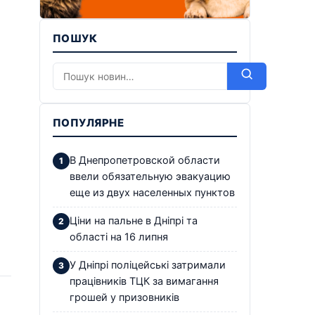
ПОШУК
ПОПУЛЯРНЕ
В Днепропетровской области
ввели обязательную эвакуацию
еще из двух населенных пунктов
Ціни на пальне в Дніпрі та
області на 16 липня
У Дніпрі поліцейські затримали
працівників ТЦК за вимагання
грошей у призовників