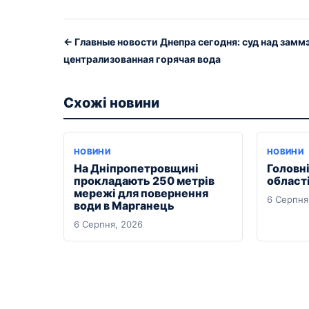
← Главные новости Днепра сегодня: суд над замм
централизованная горячая вода
Схожі новини
НОВИНИ
НОВИНИ
На Дніпропетровщині
Головні
прокладають 250 метрів
області
мережі для повернення
6 Серпня
води в Марганець
6 Серпня, 2026