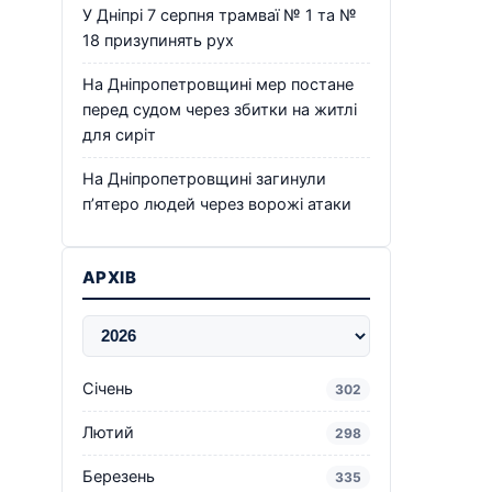
У Дніпрі 7 серпня трамваї № 1 та №
18 призупинять рух
На Дніпропетровщині мер постане
перед судом через збитки на житлі
для сиріт
На Дніпропетровщині загинули
п’ятеро людей через ворожі атаки
АРХІВ
Січень
302
Лютий
298
Березень
335