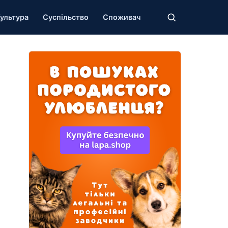
ультура
Суспільство
Споживач