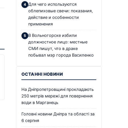
Для чего используются
облепиховые свечи: показания,
действие и особенности
применения
В Вольногорске избили
должностное лицо: местные
СМИ пишут, что в драке
побывал мэр города Василенко
ОСТАННІ НОВИНИ
На Дніпропетровщині прокладають
250 метрів мережі для повернення
води в Марганець
Головні новини Дніпра та області за
6 серпня