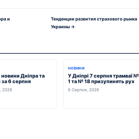
эра и
Тенденции развития страхового рынка
Украины →
НОВИНИ
 новини Дніпра та
У Дніпрі 7 серпня трамваї №
 за 6 серпня
1 та № 18 призупинять рух
, 2026
6 Серпня, 2026