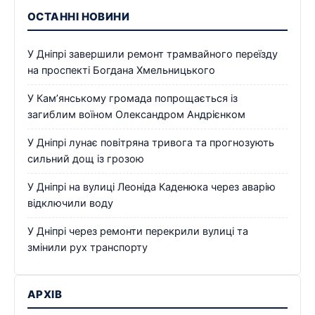
ОСТАННІ НОВИНИ
У Дніпрі завершили ремонт трамвайного переїзду
на проспекті Богдана Хмельницького
У Кам’янському громада попрощається із
загиблим воїном Олександром Андрієнком
У Дніпрі лунає повітряна тривога та прогнозують
сильний дощ із грозою
У Дніпрі на вулиці Леоніда Каденюка через аварію
відключили воду
У Дніпрі через ремонти перекрили вулиці та
змінили рух транспорту
АРХІВ