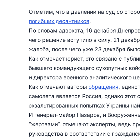
Отметим, что в давлении на суд со сто
погибших десантников
.
По словам адвоката, 16 декабря Днепро
чего решение вступило в силу. 21 дека
жалоба, после чего уже 23 декабря был
Как отмечает юрист, это связано с публ
бывшего командующего сухопутных войс
и директора военного аналитического ц
Как отмечают авторы
обращения
, единс
самолета является Россия, однако этот 
экзальтированных попытках Украины найт
И генерал-майор Назаров, и Вооруженны
“жертвами”, отмечают эксперты, ведь п
руководства в соответствии с гражданск