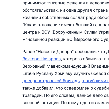
принимают тяжелые решения в условиях
обстоятельствах, ни одна другая страна
жизнями собственных солдат ради оборо
“Какое отношение имеют бывший генера
центра к ВСУ [Вооруженным Силам Укра
мгновенной реакции ВС [Верховного Суда
Ранее “Новости Днепра” сообщали, что
Виктора Назарова
, которого обвиняют в
Верховный главнокомандующий Владимир
штаба Руслану Хомчаку изучить боевой 
днепропетровской бригады, погибшими в
также добавил, что осведомлен о судебн
трагедии. По его словам, данное дело с
военной юстиции. Поэтому одна из зада