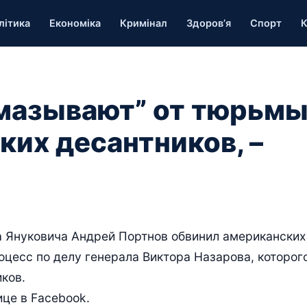
літика
Економіка
Кримінал
Здоров’я
Спорт
К
мазывают” от тюрьм
ких десантников, –
а Януковича Андрей Портнов обвинил американских
оцесс по делу генерала Виктора Назарова, которог
ков.
ице в Facebook.