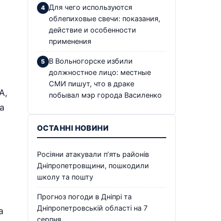
Для чего используются
облепиховые свечи: показания,
действие и особенности
применения
В Вольногорске избили
должностное лицо: местные
СМИ пишут, что в драке
А,
побывал мэр города Василенко
а
ОСТАННІ НОВИНИ
Росіяни атакували п’ять районів
Дніпропетровщини, пошкодили
школу та пошту
Прогноз погоди в Дніпрі та
Дніпропетровській області на 7
а
серпня