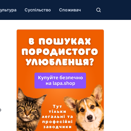
ультура
Суспільство
Споживач
ы
о