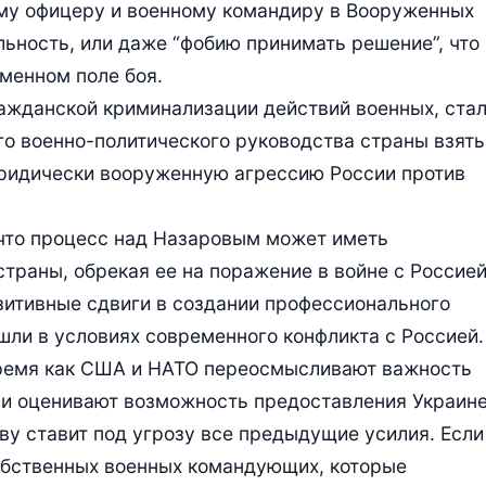
ому офицеру и военному командиру в Вооруженных
льность, или даже “фобию принимать решение”, что
менном поле боя.
ражданской криминализации действий военных, ста
о военно-политического руководства страны взять
юридически вооруженную агрессию России против
 что процесс над Назаровым может иметь
траны, обрекая ее на поражение в войне с Россией
зитивные сдвиги в создании профессионального
шли в условиях современного конфликта с Россией.
 время как США и НАТО переосмысливают важность
 и оценивают возможность предоставления Украин
ву ставит под угрозу все предыдущие усилия. Если
собственных военных командующих, которые