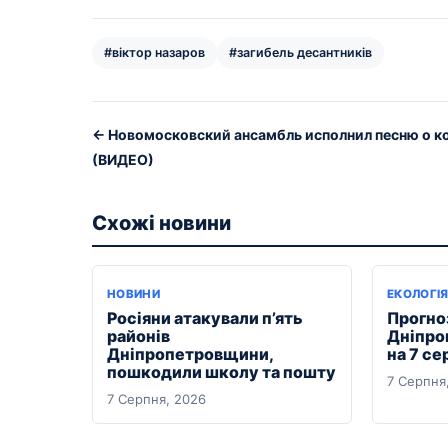
#віктор назаров
#загибель десантників
← Новомосковский ансамбль исполнил песню о к
(ВИДЕО)
Схожі новини
НОВИНИ
ЕКОЛОГІ
Росіяни атакували п’ять
Прогноз
районів
Дніпро
Дніпропетровщини,
на 7 се
пошкодили школу та пошту
7 Серпня
7 Серпня, 2026