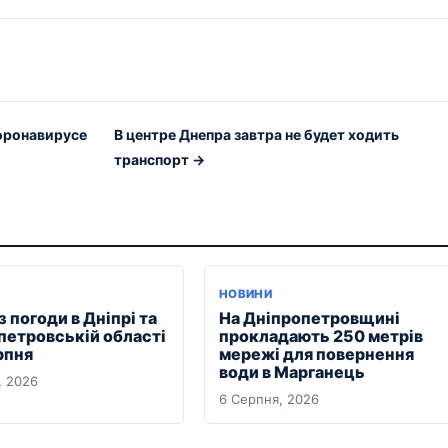
оронавирусе
В центре Днепра завтра не будет ходить
транспорт →
Я
НОВИНИ
 погоди в Дніпрі та
На Дніпропетровщині
петровській області
прокладають 250 метрів
рпня
мережі для повернення
води в Марганець
, 2026
6 Серпня, 2026