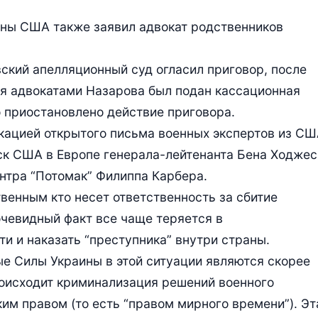
роны США также заявил адвокат родственников
вский апелляционный суд огласил приговор, после
бря адвокатами Назарова был подан кассационная
о приостановлено действие приговора.
икацией открытого письма военных экспертов из СШ
к США в Европе генерала-лейтенанта Бена Ходжес
ентра “Потомак” Филиппа Карбера.
твенным кто несет ответственность за сбитие
очевидный факт все чаще теряется в
и и наказать “преступника” внутри страны.
е Силы Украины в этой ситуации являются скорее
роисходит криминализация решений военного
им правом (то есть “правом мирного времени”). Эт