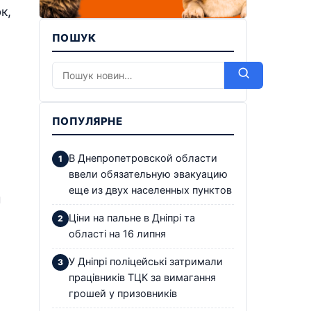
к,
ПОШУК
ПОПУЛЯРНЕ
В Днепропетровской области
ввели обязательную эвакуацию
еще из двух населенных пунктов
и
Ціни на пальне в Дніпрі та
області на 16 липня
У Дніпрі поліцейські затримали
працівників ТЦК за вимагання
грошей у призовників