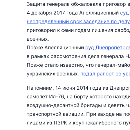
Защита генерала обжаловала приговор 
4 декабря 2017 года Апелляционный
суд
неопределенный срок заседание по дел
приговорил к семи годам лишения свобо
военных.
Позже Апелляционный
суд Днепропетров
в рамках рассмотрения дела генерала Н
Позже стало известно, что генерал-май
украинских военных,
подал рапорт об у
Напомним, 14 июня 2014 года из Днепро
самолет Ил-76, на борту которого нахо
воздушно-десантной бригады и девять ч
транспортной авиации. При заходе на п
лицами из ПЗРК и крупнокалиберного пу