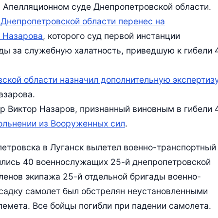
в Апелляционном суде Днепропетровской области.
 Днепропетровской области перенес на
у Назарова
, которого суд первой инстанции
ды за служебную халатность, приведшую к гибели 
ской области назначил дополнительную экспертиз
азарова.
ор Виктор Назаров, признанный виновным в гибели 
вольнении из Вооруженных сил
.
петровска в Луганск вылетел военно-транспортный
дились 40 военнослужащих 25-й днепропетровской
ленов экипажа 25-й отдельной бригады военно-
осадку самолет был обстрелян неустановленными
лемета. Все бойцы погибли при падении самолета.