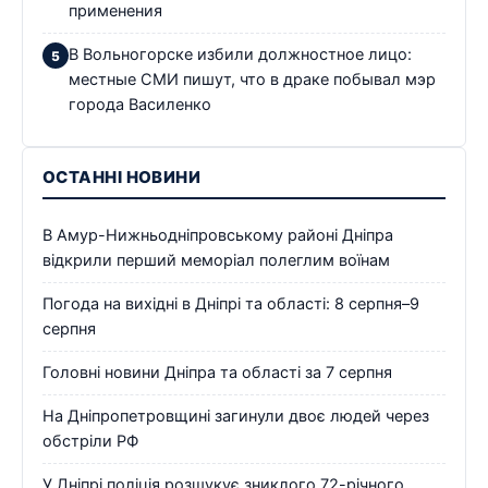
применения
В Вольногорске избили должностное лицо:
местные СМИ пишут, что в драке побывал мэр
города Василенко
ОСТАННІ НОВИНИ
В Амур-Нижньодніпровському районі Дніпра
відкрили перший меморіал полеглим воїнам
Погода на вихідні в Дніпрі та області: 8 серпня–9
серпня
Головні новини Дніпра та області за 7 серпня
На Дніпропетровщині загинули двоє людей через
обстріли РФ
У Дніпрі поліція розшукує зниклого 72-річного