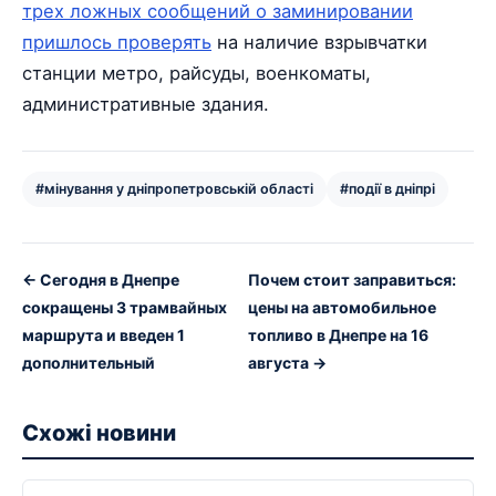
трех ложных сообщений о заминировании
пришлось проверять
на наличие взрывчатки
станции метро, райсуды, военкоматы,
административные здания.
#мінування у дніпропетровській області
#події в дніпрі
← Сегодня в Днепре
Почем стоит заправиться:
сокращены 3 трамвайных
цены на автомобильное
маршрута и введен 1
топливо в Днепре на 16
дополнительный
августа →
Схожі новини