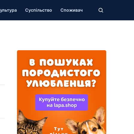
ультура
Суспільство
Споживач