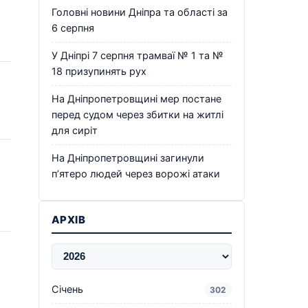
Головні новини Дніпра та області за
6 серпня
У Дніпрі 7 серпня трамваї № 1 та №
18 призупинять рух
На Дніпропетровщині мер постане
перед судом через збитки на житлі
для сиріт
На Дніпропетровщині загинули
п’ятеро людей через ворожі атаки
АРХІВ
Січень
302