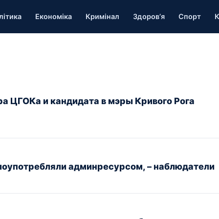
літика
Економіка
Кримінал
Здоров’я
Спорт
К
а ЦГОКа и кандидата в мэры Кривого Рога
злоупотребляли админресурсом, – наблюдатели