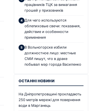
працівників ТЦК за вимагання
грошей у призовників
Для чего используются
облепиховые свечи: показания,
действие и особенности
применения
В Вольногорске избили
должностное лицо: местные
СМИ пишут, что в драке
побывал мэр города Василенко
ОСТАННІ НОВИНИ
На Дніпропетровщині прокладають
250 метрів мережі для повернення
води в Марганець