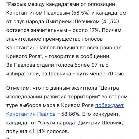
“Разрыв между кандидатами от оппозиции
Константином Павловым (58,5%) и кандидатом
от слуг народа Дмитрием Шевчиком (41,5%)
остается значительным – около 17%. Причем
значительное преимущество голосов
Константин Павлов получил во всех районах
Кривого Рога”, – говорится в сообщении.
За Павлова отдали голоса более 97 тыс.
избирателей, за Шевчика – чуть менее 70 тыс.
Отметим, что по данным экзитпола “Центра
исследований развития территорий” во втором
туре выборов мэра в Кривом Роге
побеждает
Константин Павлов
– 58,86%. Его конкурент,
кандидат от “Слуги народа” Дмитрий Шевчик,
получил 41,14% голосов.