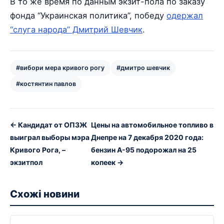
В то же время по данным экзит-пола по заказу
фонда “Украинская политика”, победу
одержал
“слуга народа” Дмитрий Шевчик
.
#вибори мера кривого рогу
#дмитро шевчик
#костянтин павлов
← Кандидат от ОПЗЖ
Цены на автомобильное топливо в
выиграл выборы мэра
Днепре на 7 декабря 2020 года:
Кривого Рога, –
бензин А-95 подорожал на 25
экзитпол
копеек →
Схожі новини