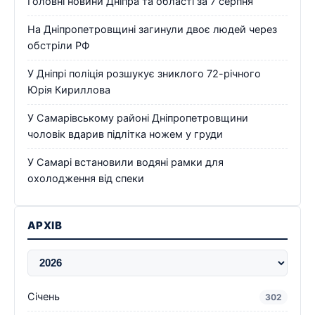
Головні новини Дніпра та області за 7 серпня
На Дніпропетровщині загинули двоє людей через
обстріли РФ
У Дніпрі поліція розшукує зниклого 72-річного
Юрія Кириллова
У Самарівському районі Дніпропетровщини
чоловік вдарив підлітка ножем у груди
У Самарі встановили водяні рамки для
охолодження від спеки
АРХІВ
Січень
302