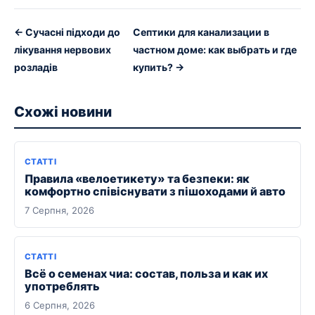
← Сучасні підходи до
Септики для канализации в
лікування нервових
частном доме: как выбрать и где
розладів
купить? →
Схожі новини
СТАТТІ
Правила «велоетикету» та безпеки: як
комфортно співіснувати з пішоходами й авто
7 Серпня, 2026
СТАТТІ
Всё о семенах чиа: состав, польза и как их
употреблять
6 Серпня, 2026