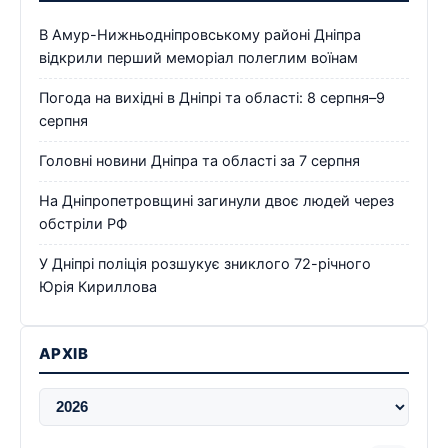
В Амур-Нижньодніпровському районі Дніпра
відкрили перший меморіал полеглим воїнам
Погода на вихідні в Дніпрі та області: 8 серпня–9
серпня
Головні новини Дніпра та області за 7 серпня
На Дніпропетровщині загинули двоє людей через
обстріли РФ
У Дніпрі поліція розшукує зниклого 72-річного
Юрія Кириллова
АРХІВ