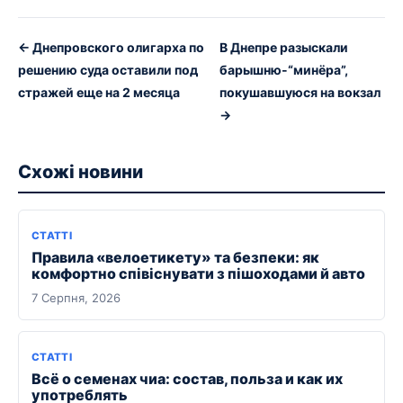
← Днепровского олигарха по
В Днепре разыскали
решению суда оставили под
барышню-“минёра”,
стражей еще на 2 месяца
покушавшуюся на вокзал
→
Схожі новини
СТАТТІ
Правила «велоетикету» та безпеки: як
комфортно співіснувати з пішоходами й авто
7 Серпня, 2026
СТАТТІ
Всё о семенах чиа: состав, польза и как их
употреблять