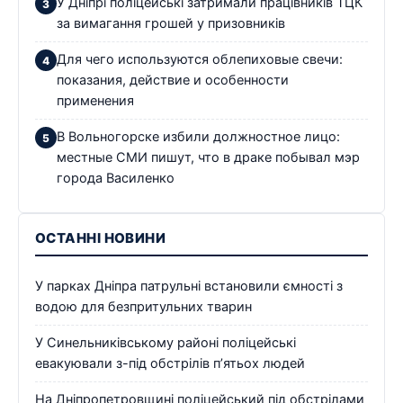
У Дніпрі поліцейські затримали працівників ТЦК
за вимагання грошей у призовників
Для чего используются облепиховые свечи:
показания, действие и особенности
применения
В Вольногорске избили должностное лицо:
местные СМИ пишут, что в драке побывал мэр
города Василенко
ОСТАННІ НОВИНИ
У парках Дніпра патрульні встановили ємності з
водою для безпритульних тварин
У Синельниківському районі поліцейські
евакуювали з-під обстрілів п’ятьох людей
На Дніпропетровщині поліцейський під обстрілами