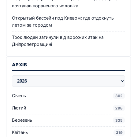
врятував пораненого чоловіка
Открытый бассейн под Киевом: где отдохнуть
летом за городом
Троє людей загинули від ворожих атак на
Дніпропетровщині
АРХІВ
Січень
302
Лютий
298
Березень
335
Квітень
319