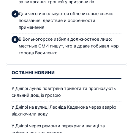
за вимагання грошей у призовників
Для чего используются облепиховые свечи:
показания, действие и особенности
применения
В Вольногорске избили должностное лицо:
местные СМИ пишут, что в драке побывал мэр
города Василенко
ОСТАННІ НОВИНИ
У Дніпрі лунає повітряна тривога та прогнозують
сильний дощ із грозою
У Дніпрі на вулиці Леоніда Каденюка через аварію
відключили воду
У Дніпрі через ремонти перекрили вулиці та
змінили рух транспорту