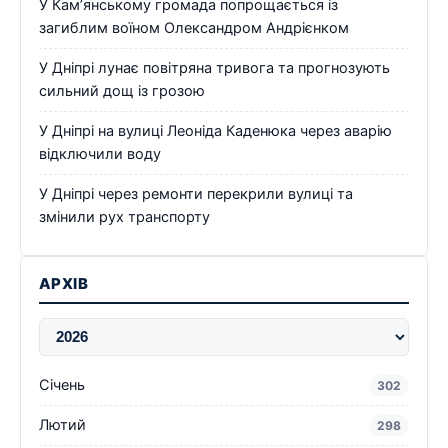
У Кам’янському громада попрощається із
загиблим воїном Олександром Андрієнком
У Дніпрі лунає повітряна тривога та прогнозують
сильний дощ із грозою
У Дніпрі на вулиці Леоніда Каденюка через аварію
відключили воду
У Дніпрі через ремонти перекрили вулиці та
змінили рух транспорту
АРХІВ
Січень
302
Лютий
298